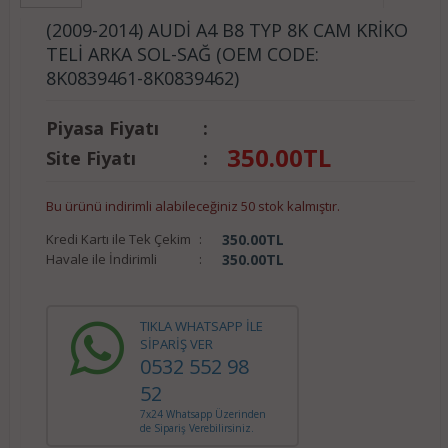
(2009-2014) AUDİ A4 B8 TYP 8K CAM KRİKO
TELİ ARKA SOL-SAĞ (OEM CODE:
8K0839461-8K0839462)
Piyasa Fiyatı
:
350.00
TL
Site Fiyatı
:
Bu ürünü indirimli alabileceğiniz 50 stok kalmıştır.
Kredi Kartı ile Tek Çekim
:
350.00
TL
Havale ile İndirimli
:
350.00
TL
TIKLA WHATSAPP İLE
SİPARİŞ VER
0532 552 98
52
7x24 Whatsapp Üzerinden
de Sipariş Verebilirsiniz.