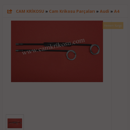
CAM KRİKOSU
»
Cam Krikosu Parçaları
»
Audi
»
A4
Hemen Kargo