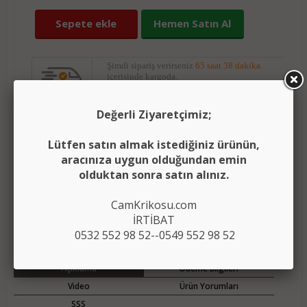
Sepete ekle
Hemen Satın Al
Şimdi sipariş verirseniz
65 saat 38 dakika
içerisinde kargoda.
Değerli Ziyaretçimiz;
Yorumları oku
(0)
Lütfen satın almak istediğiniz ürünün,
(
)
Ürünü karşılaştırma listeme ekle
Karşılaştır
aracınıza uygun olduğundan emin
olduktan sonra satın alınız.
Fiyatı düşünce bildir
CamKrikosu.com
Aklımdakiler listesine ekle
İRTİBAT
0532 552 98 52--0549 552 98 52
Açıklama
Ödeme Bilgileri
Video
Ürün Yorumları
SSS