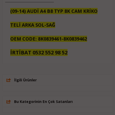
(09-14) AUDİ A4 B8 TYP 8K CAM KRİKO
TELİ ARKA SOL-SAĞ
OEM CODE: 8K0839461-8K0839462
İRTİBAT 0532 552 98 52
İlgili Ürünler
Bu Kategorinin En Çok Satanları