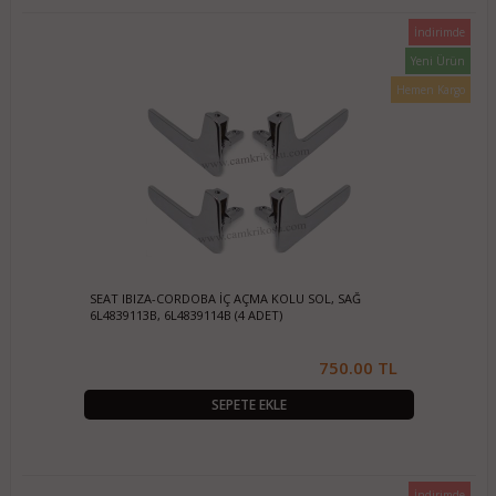
Peugeot
İndirimde
Man
Yeni Ürün
Stok Durumu
Hemen Kargo
Stokta var
Stokta yok
Fiyat Aralığı
0
TL
950
TL
SEAT IBIZA-CORDOBA İÇ AÇMA KOLU SOL, SAĞ
6L4839113B, 6L4839114B (4 ADET)
750.00 TL
SEPETE EKLE
İndirimde