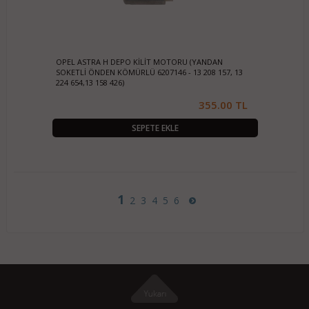
OPEL ASTRA H DEPO KİLİT MOTORU (YANDAN
SOKETLİ ÖNDEN KÖMÜRLÜ 6207146 - 13 208 157, 13
224 654,13 158 426)
355.00 TL
SEPETE EKLE
1
2
3
4
5
6