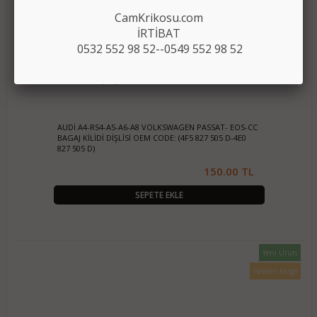
CamKrikosu.com
İRTİBAT
0532 552 98 52--0549 552 98 52
AUDİ A4-RS4-A5-A6-A8 VOLKSWAGEN PASSAT- EOS-CC
BAGAJ KİLİDİ DİŞLİSİ OEM CODE: (4F5 827 505 D-4E0
827 505 D)
150.00 TL
SEPETE EKLE
Yeni Ürün
Hemen Kargo