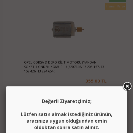
Hemen Kargo
OPEL CORSA D DEPO KİLİT MOTORU (YANDAN
SOKETLİ ÖNDEN KÖMÜRLÜ (6207146, 13 208 157, 13
158 426, 13 224 654 )
355.00 TL
SEPETE EKLE
Değerli Ziyaretçimiz;
Lütfen satın almak istediğiniz ürünün,
Yeni Ürün
aracınıza uygun olduğundan emin
Hemen Kargo
olduktan sonra satın alınız.