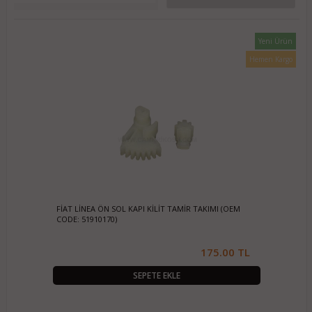
Smart
Honda
Mitsubishi
Yeni Ürün
Nissan
Kia
Hemen Kargo
Volvo
Skoda
Mini Cooper
Chrysler
Seat
Audi
Dacia
Mercedes Benz
Hyundai
Volkswagen
FİAT LİNEA ÖN SOL KAPI KİLİT TAMİR TAKIMI (OEM
Ford
CODE: 51910170)
Land Rover
Toyota
175.00 TL
Alfa Romeo
Opel
SEPETE EKLE
BMW
Fiat
Renault