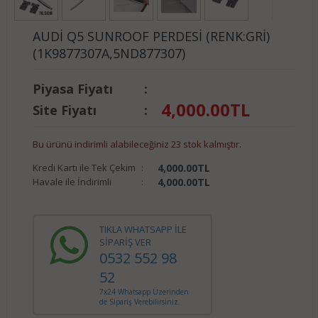
AUDİ Q5 SUNROOF PERDESİ (RENK:GRİ)
(1K9877307A,5ND877307)
Piyasa Fiyatı
:
4,000.00
TL
Site Fiyatı
:
Bu ürünü indirimli alabileceğiniz 23 stok kalmıştır.
Kredi Kartı ile Tek Çekim
:
4,000.00
TL
Havale ile İndirimli
:
4,000.00
TL
TIKLA WHATSAPP İLE
SİPARİŞ VER
0532 552 98
52
7x24 Whatsapp Üzerinden
de Sipariş Verebilirsiniz.