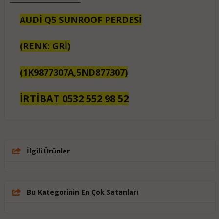
AUDİ Q5 SUNROOF PERDESİ
(RENK: GRİ)
(1K9877307A,5ND877307)
İRTİBAT 0532 552 98 52
İlgili Ürünler
Bu Kategorinin En Çok Satanları