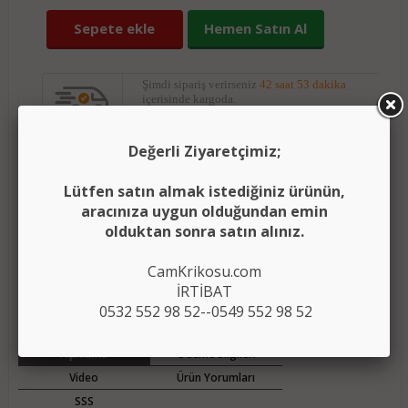
Sepete ekle
Hemen Satın Al
Şimdi sipariş verirseniz
42 saat 53 dakika
içerisinde kargoda.
Değerli Ziyaretçimiz;
Yorumları oku
(0)
Lütfen satın almak istediğiniz ürünün,
(
)
Ürünü karşılaştırma listeme ekle
Karşılaştır
aracınıza uygun olduğundan emin
olduktan sonra satın alınız.
Fiyatı düşünce bildir
CamKrikosu.com
Aklımdakiler listesine ekle
İRTİBAT
0532 552 98 52--0549 552 98 52
Açıklama
Ödeme Bilgileri
Video
Ürün Yorumları
SSS