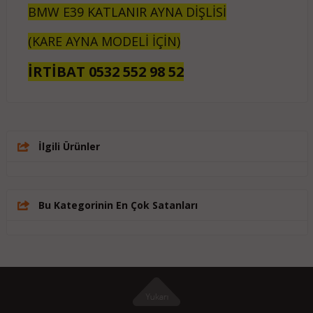
BMW E39 KATLANIR AYNA DİŞLİSİ
(KARE AYNA MODELİ İÇİN)
İRTİBAT 0532 552 98 52
İlgili Ürünler
Bu Kategorinin En Çok Satanları