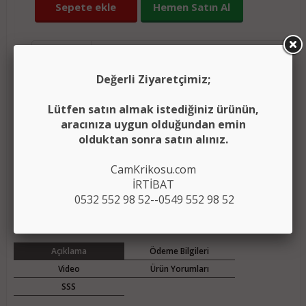
Sepete ekle
Hemen Satın Al
Şimdi sipariş verirseniz
23 saat 32 dakika
içerisinde kargoda.
Değerli Ziyaretçimiz;
Yorumları oku
(0)
Lütfen satın almak istediğiniz ürünün,
aracınıza uygun olduğundan emin
(
)
Ürünü karşılaştırma listeme ekle
Karşılaştır
olduktan sonra satın alınız.
Fiyatı düşünce bildir
CamKrikosu.com
İRTİBAT
0532 552 98 52--0549 552 98 52
Aklımdakiler listesine ekle
Açıklama
Ödeme Bilgileri
Video
Ürün Yorumları
SSS