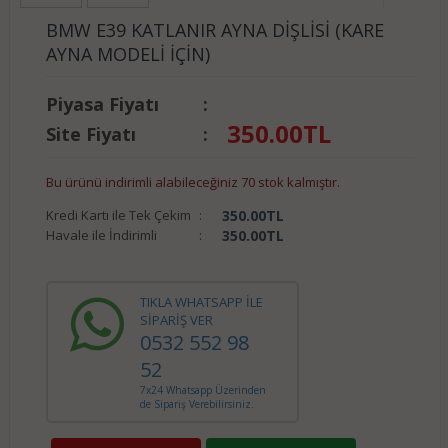
BMW E39 KATLANIR AYNA DİŞLİSİ (KARE
AYNA MODELİ İÇİN)
Piyasa Fiyatı
:
350.00
TL
Site Fiyatı
:
Bu ürünü indirimli alabileceğiniz 70 stok kalmıştır.
Kredi Kartı ile Tek Çekim
:
350.00
TL
Havale ile İndirimli
:
350.00
TL
TIKLA WHATSAPP İLE
SİPARİŞ VER
0532 552 98
52
7x24 Whatsapp Üzerinden
de Sipariş Verebilirsiniz.