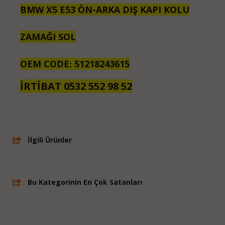
BMW X5 E53 ÖN-ARKA DIŞ KAPI KOLU
ZAMAĞI SOL
OEM CODE: 51218243615
İRTİBAT 0532 552 98 52
İlgili Ürünler
Bu Kategorinin En Çok Satanları