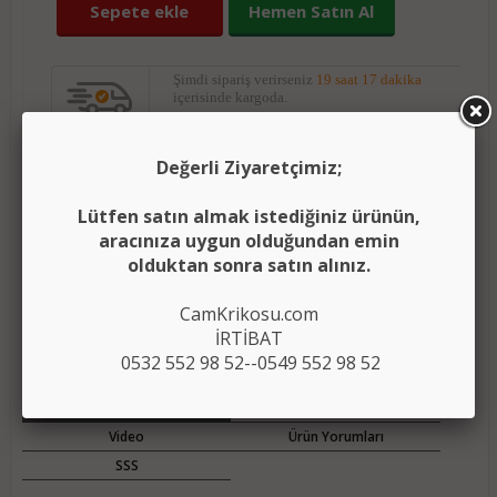
Sepete ekle
Hemen Satın Al
Şimdi sipariş verirseniz
19 saat 17 dakika
içerisinde kargoda.
Yorumları oku
(0)
Değerli Ziyaretçimiz;
Lütfen satın almak istediğiniz ürünün,
(
)
Ürünü karşılaştırma listeme ekle
Karşılaştır
aracınıza uygun olduğundan emin
olduktan sonra satın alınız.
Fiyatı düşünce bildir
CamKrikosu.com
Aklımdakiler listesine ekle
İRTİBAT
0532 552 98 52--0549 552 98 52
Açıklama
Ödeme Bilgileri
Video
Ürün Yorumları
SSS