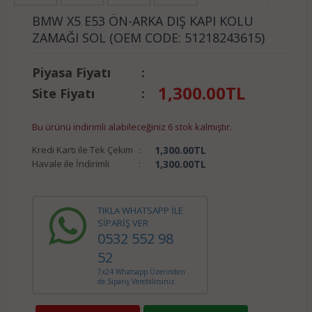
BMW X5 E53 ÖN-ARKA DIŞ KAPI KOLU
ZAMAĞI SOL (OEM CODE: 51218243615)
Piyasa Fiyatı
:
1,300.00
TL
Site Fiyatı
:
Bu ürünü indirimli alabileceğiniz 6 stok kalmıştır.
Kredi Kartı ile Tek Çekim
:
1,300.00
TL
Havale ile İndirimli
:
1,300.00
TL
TIKLA WHATSAPP İLE
SİPARİŞ VER
0532 552 98
52
7x24 Whatsapp Üzerinden
de Sipariş Verebilirsiniz.