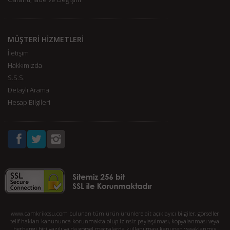
MÜŞTERİ HİZMETLERİ
İletişim
Hakkımızda
S.S.S.
Detaylı Arama
Hesap Bilgileri
www.camkrikosu.com bulunan tüm ürün ürünlere ait açıklayıcı bilgiler, görseller
telif hakları kanununca korunmakta olup izinsiz paylaşılması, kopyalanması veya
herhangi biri yazılı ya da görsel mecralarda kullanılması kanunen yasaklanmış