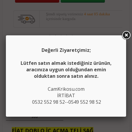
Şimdi sipariş verirseniz
4 saat 05 dakika
içerisinde kargoda.
Yorumları oku
(0)
Değerli Ziyaretçimiz;
(
)
Ürünü karşılaştırma listeme ekle
Karşılaştır
Lütfen satın almak istediğiniz ürünün,
Fiyatı düşünce bildir
aracınıza uygun olduğundan emin
olduktan sonra satın alınız.
Aklımdakiler listesine ekle
CamKrikosu.com
İRTİBAT
Açıklama
0532 552 98 52--0549 552 98 52
Ödeme Bilgileri
Video
Ürün Yorumları
SSS
FİAT DOBLO İÇ AÇMA TELİ SAĞ