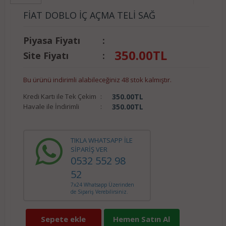
FİAT DOBLO İÇ AÇMA TELİ SAĞ
Piyasa Fiyatı
:
350.00
TL
Site Fiyatı
:
Bu ürünü indirimli alabileceğiniz 48 stok kalmıştır.
Kredi Kartı ile Tek Çekim
:
350.00
TL
Havale ile İndirimli
:
350.00
TL
TIKLA WHATSAPP İLE
SİPARİŞ VER
0532 552 98
52
7x24 Whatsapp Üzerinden
de Sipariş Verebilirsiniz.
Sepete ekle
Hemen Satın Al