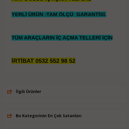
YERLİ ÜRÜN -TAM ÖLÇÜ
GARANTİSİ.
TÜM ARAÇLARIN İÇ AÇMA TELLERİ İÇİN
İRTİBAT 0532 552 98 52
İlgili Ürünler
Bu Kategorinin En Çok Satanları