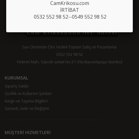
CamKrikosu.com
İRTİBAT
0532 552 98 52--0549 552 98 52
Sav Otomotiv Oto Yedek Toptan Satış ve Pazarlama
0532 552 98 52
Yıldırım Mah. Yaprak sokak No:37-39a Bayrampaşa İstanbul
KURUMSAL
Sipariş Takibi
Gizlilik ve Kullanım Şartları
Kargo ve Taşıma Bilgileri
Garanti, İade ve Değişim
MÜŞTERİ HİZMETLERİ