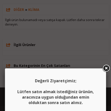
DİĞER
»
KLİMA
İlgili ürün bulunamadı veya satışa kapalı. Lütfen daha sonra tekrar
deneyin.
İlgili Ürünler
Bu Kategorinin En Çok Satanları
Değerli Ziyaretçimiz;
Lütfen satın almak istediğiniz ürünün,
aracınıza uygun olduğundan emin
olduktan sonra satın alınız.