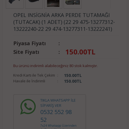
OPEL INSİGNİA ARKA PERDE TUTAMAĞI
(TUTACAK) (1 ADET) (22 29 475-13277312-
13222240-22 29 474-13277311-13222241)
Piyasa Fiyatı
:
150.00
TL
Site Fiyatı
:
Bu ürünü indirimli alabileceğiniz 80 stok kalmıştır.
Kredi Kartı ile Tek Çekim
:
150.00
TL
Havale ile İndirimli
:
150.00
TL
TIKLA WHATSAPP İLE
SİPARİŞ VER
0532 552 98
52
7x24 Whatsapp Üzerinden