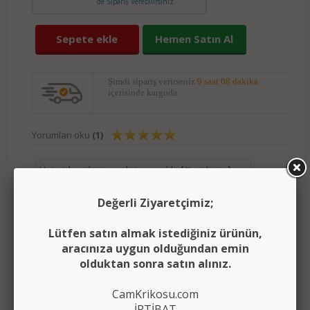
de Sipariş Verebilirsiniz.
Sepete ekle
Hemen Satın Al
Şimdi sipariş verirseniz
9 saat 08 dakika
içerisinde kargoda.
Yorumları oku
(1)
(
)
Ürünü karşılaştırma listeme ekle
Karşılaştır
Fiyatı düşünce bildir
Değerli Ziyaretçimiz;
Lütfen satın almak istediğiniz ürünün,
Aklımdakiler listesine ekle
aracınıza uygun olduğundan emin
olduktan sonra satın alınız.
Açıklama
Ödeme Bilgileri
CamKrikosu.com
Video
Ürün Yorumları
İRTİBAT