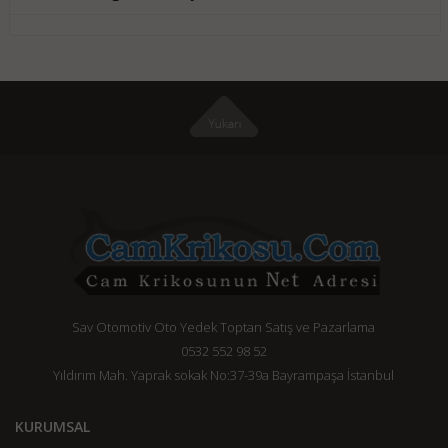
Sav Otomotiv Oto Yedek Toptan Satış ve Pazarlama
0532 552 98 52
Yıldırım Mah. Yaprak sokak No:37-39a Bayrampaşa İstanbul
KURUMSAL