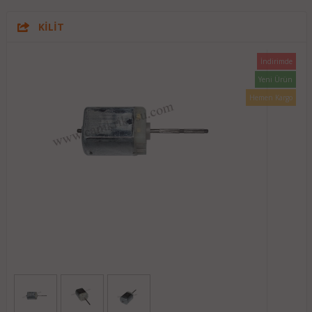
KİLİT
İndirimde
Yeni Ürün
Hemen Kargo