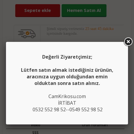
Sepete ekle
Hemen Satın Al
Şimdi sipariş verirseniz
25 saat 45 dakika
içerisinde kargoda.
Yorumları oku
(0)
Değerli Ziyaretçimiz;
(
)
Ürünü karşılaştırma listeme ekle
Karşılaştır
Lütfen satın almak istediğiniz ürünün,
aracınıza uygun olduğundan emin
Fiyatı düşünce bildir
olduktan sonra satın alınız.
Aklımdakiler listesine ekle
CamKrikosu.com
İRTİBAT
0532 552 98 52--0549 552 98 52
Açıklama
Ödeme Bilgileri
Video
Ürün Yorumları
SSS