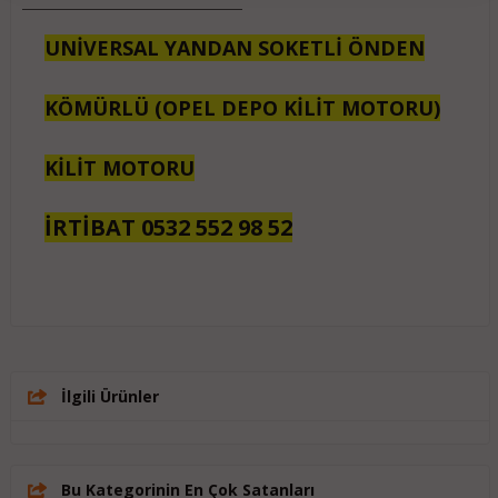
UNİVERSAL YANDAN SOKETLİ ÖNDEN
KÖMÜRLÜ (OPEL DEPO KİLİT MOTORU)
KİLİT MOTORU
İRTİBAT 0532 552 98 52
İlgili Ürünler
Bu Kategorinin En Çok Satanları