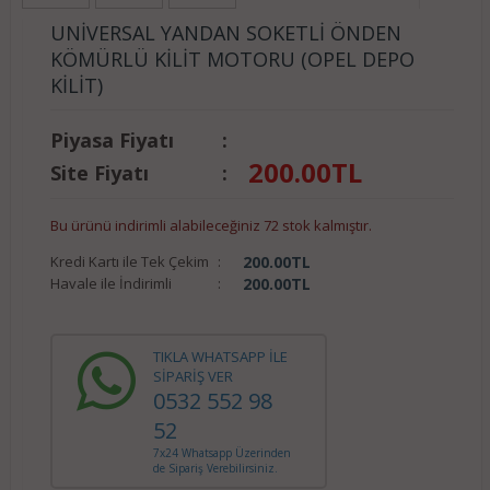
UNİVERSAL YANDAN SOKETLİ ÖNDEN
KÖMÜRLÜ KİLİT MOTORU (OPEL DEPO
KİLİT)
Piyasa Fiyatı
:
200.00
TL
Site Fiyatı
:
Bu ürünü indirimli alabileceğiniz 72 stok kalmıştır.
Kredi Kartı ile Tek Çekim
:
200.00
TL
Havale ile İndirimli
:
200.00
TL
TIKLA WHATSAPP İLE
SİPARİŞ VER
0532 552 98
52
7x24 Whatsapp Üzerinden
de Sipariş Verebilirsiniz.