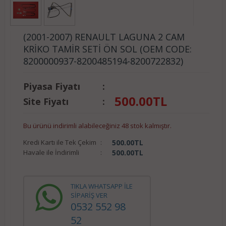
(2001-2007) RENAULT LAGUNA 2 CAM
KRİKO TAMİR SETİ ÖN SOL (OEM CODE:
8200000937-8200485194-8200722832)
Piyasa Fiyatı
:
500.00
TL
Site Fiyatı
:
Bu ürünü indirimli alabileceğiniz 48 stok kalmıştır.
Kredi Kartı ile Tek Çekim
:
500.00
TL
Havale ile İndirimli
:
500.00
TL
TIKLA WHATSAPP İLE
SİPARİŞ VER
0532 552 98
52