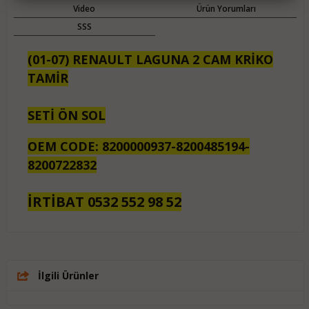
Video
Ürün Yorumları
SSS
(01-07) RENAULT LAGUNA 2 CAM KRİKO
TAMİR
SETİ ÖN SOL
OEM CODE: 8200000937-8200485194-
8200722832
İRTİBAT 0532 552 98 52
İlgili Ürünler