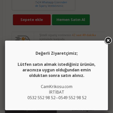
7x24 Whatsapp Üzerinden
de Sipariş Verebilirsiniz.
Sepete ekle
Hemen Satın Al
Şimdi sipariş verirseniz
42 saat 40 dakika
içerisinde kargoda.
Değerli Ziyaretçimiz;
Yorumları oku
(0)
Lütfen satın almak istediğiniz ürünün,
(
)
Ürünü karşılaştırma listeme ekle
Karşılaştır
aracınıza uygun olduğundan emin
olduktan sonra satın alınız.
Fiyatı düşünce bildir
CamKrikosu.com
Aklımdakiler listesine ekle
İRTİBAT
0532 552 98 52--0549 552 98 52
Açıklama
Ödeme Bilgileri