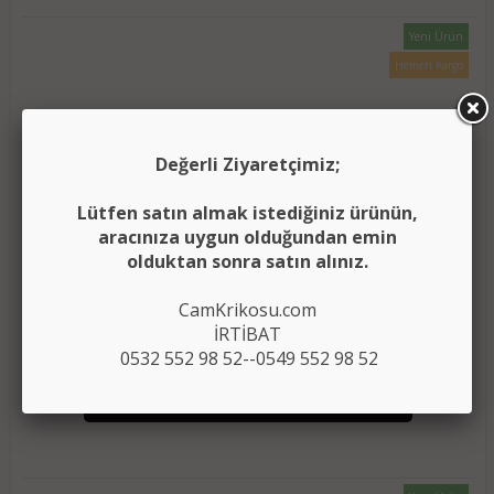
Yeni Ürün
Hemen Kargo
Değerli Ziyaretçimiz;
Lütfen satın almak istediğiniz ürünün,
aracınıza uygun olduğundan emin
olduktan sonra satın alınız.
(2008-2015) RENAULT LAGUNA 3 CAM KRİKO TAMİR
CamKrikosu.com
SETİ ÖN SAĞ (OEM CODE: 807000002R)
İRTİBAT
0532 552 98 52--0549 552 98 52
450.00 TL
SEPETE EKLE