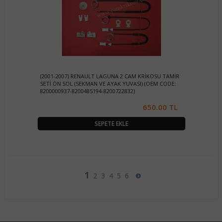
(2001-2007) RENAULT LAGUNA 2 CAM KRİKOSU TAMİR
SETİ ÖN SOL (SEKMAN VE AYAK YUVASI) (OEM CODE:
8200000937-8200485194-8200722832)
650.00 TL
SEPETE EKLE
1
2
3
4
5
6