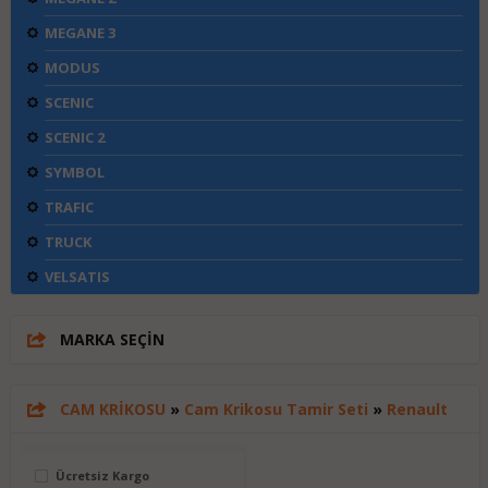
MEGANE 3
MODUS
SCENIC
SCENIC 2
SYMBOL
TRAFIC
TRUCK
VELSATIS
MARKA SEÇİN
Markalar
Renault
CAM KRİKOSU
»
Cam Krikosu Tamir Seti
»
Renault
Stok Durumu
Stokta var
Ücretsiz Kargo
Stokta yok