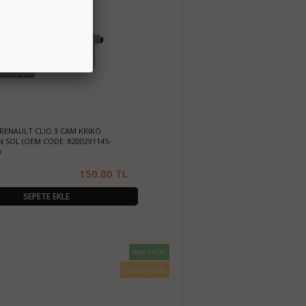
) RENAULT CLİO 3 CAM KRİKO
N SOL (OEM CODE: 8200291145-
)
150.00 TL
SEPETE EKLE
Yeni Ürün
Hemen Kargo