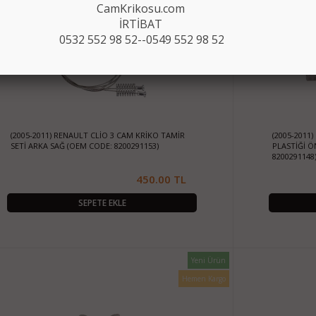
CamKrikosu.com
İRTİBAT
0532 552 98 52--0549 552 98 52
(2005-2011) RENAULT CLİO 3 CAM KRİKO TAMİR
(2005-2011
SETİ ARKA SAĞ (OEM CODE: 8200291153)
PLASTİĞİ Ö
8200291148
450.00 TL
SEPETE EKLE
Yeni Ürün
Hemen Kargo