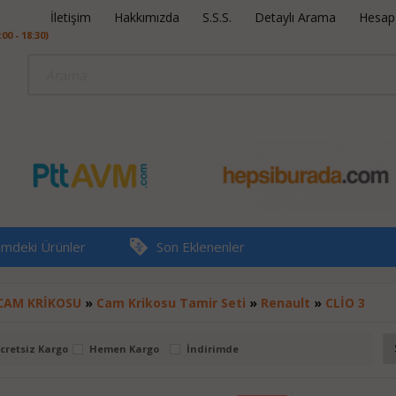
İletişim
Hakkımızda
S.S.S.
Detaylı Arama
Hesap B
0 - 18:30)
rimdeki Ürünler
Son Eklenenler
CAM KRİKOSU
»
Cam Krikosu Tamir Seti
»
Renault
»
CLİO 3
cretsiz Kargo
Hemen Kargo
İndirimde