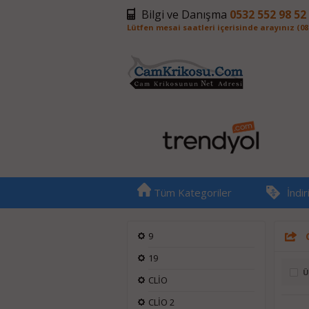
Bilgi ve Danışma
0532 552 98 52
Lütfen mesai saatleri içerisinde arayınız (08:0
Tüm Kategoriler
İndi
9
19
Ü
CLİO
CLİO 2