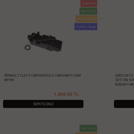
İndirimde
Yeni Ürün
Hemen Kargo
Ücretsiz Kargo
RENAULT CLIO 3 CAM MODÜLÜ-CAM KARTI-CAM
(2005-2011
BEYNİ
SETİ ÖN SO
8200291148
1,800.00 TL
SEPETE EKLE
Yeni Ürün