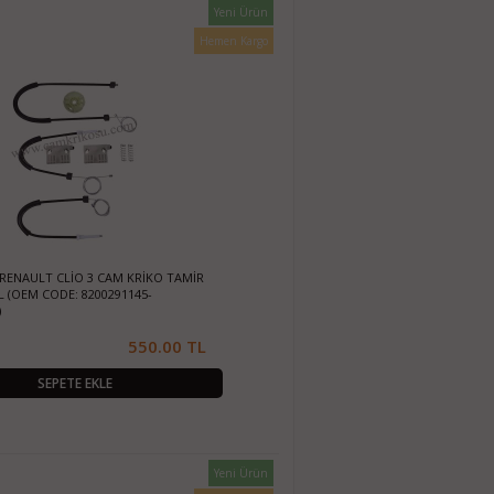
Yeni Ürün
Hemen Kargo
) RENAULT CLİO 3 CAM KRİKO TAMİR
L (OEM CODE: 8200291145-
)
550.00 TL
SEPETE EKLE
Yeni Ürün