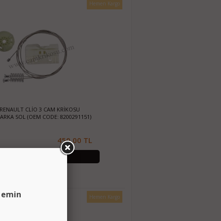
Hemen Kargo
) RENAULT CLİO 3 CAM KRİKOSU
 ARKA SOL (OEM CODE: 8200291151)
450.00 TL
SEPETE EKLE
n emin
Hemen Kargo