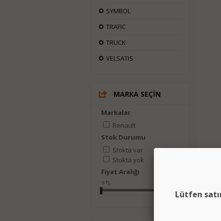
SYMBOL
TRAFIC
TRUCK
VELSATIS
MARKA SEÇİN
Markalar
Renault
Stok Durumu
Stokta var
Stokta yok
Fiyat Aralığı
0
TL
950
TL
Lütfen satı