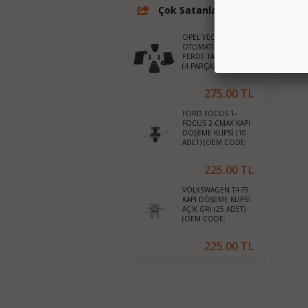
Çok Satanlar
OPEL VECTRA C
OTOMATİK ARKA
PERDE TAMİR SETİ
(4 PARÇA)
275.00 TL
FORD FOCUS 1-
FOCUS 2-CMAX KAPI
DÖŞEME KLİPSİ (10
ADET) (OEM CODE:
W709004S300)
225.00 TL
VOLKSWAGEN T4-T5
KAPI DÖŞEME KLİPSİ
AÇIK GRİ (25 ADET)
(OEM CODE:
701867299U71)
225.00 TL