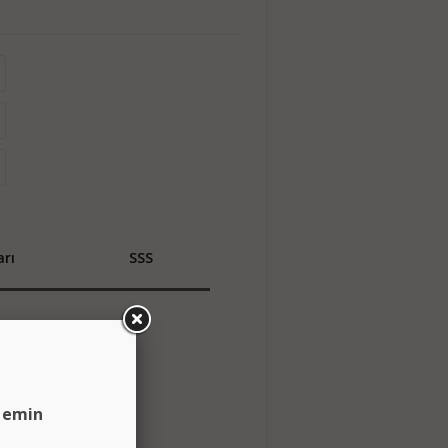
rı
SSS
n emin