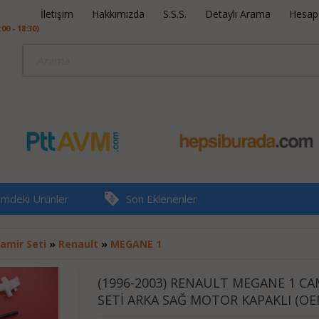
İletişim
Hakkımızda
S.S.S.
Detaylı Arama
Hesap B
0 - 18:30)
rimdeki Ürünler
Son Eklenenler
amir Seti
»
Renault
»
MEGANE 1
(1996-2003) RENAULT MEGANE 1 CA
SETİ ARKA SAĞ MOTOR KAPAKLI (OE