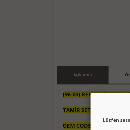
Açıklama
Öd
(96-03) RENAULT MEGAN
TAMİR SETİ ARKA SAĞ M
Lütfen satı
OEM CODE: 7700834342