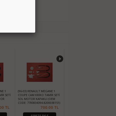
NE 1
(96-03) RENAULT MEGANE 1
(1996-2003) RENAULT MEGANE 1
İR SETİ
COUPE CAM KRİKO TAMİR SETİ
CAM KRİKOSU TAMİR SETİ ÖN
TOR
SOL MOTOR KAPAKLI (OEM
SOL MOTOR KAPAKLI (OEM
CODE: 7700834394-8200038151)
CODE: 7700834347)
)
00
TL
700.00
TL
700.00
TL
SEPETE EKLE
SEPETE EKLE