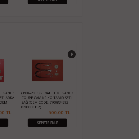
MEGANE 1
(1996-2003) RENAULT MEGANE 1
(1996-2003) RENAULT MEGANE 1
ETİ ARKA
COUPE CAM KRİKO TAMİR SETİ
CAM KRİKOSU TAMİR SETİ ÖN
(OEM
SAĞ (OEM CODE: 7700834393-
SOL (OEM CODE: 7700834347)
8200038152)
00
TL
500.00
TL
500.00
TL
SEPETE EKLE
SEPETE EKLE