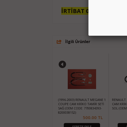
İRTİBAT 0532 552 98 52
İlgili Ürünler
(1996-2003) RENAULT MEGANE 1
(1996-2003) RENAULT MEGANE 1
RENAULT 
CAM KRİKOSU TAMİR SETİ ARKA
COUPE CAM KRİKO TAMİR SETİ
CAM KRİK
SOL MOTOR KAPAKLI (OEM
SAĞ (OEM CODE: 7700834393-
SOL (OEM 
CODE: 7700834343)
8200038152)
700.00
TL
500.00
TL
SEPETE EKLE
SEPETE EKLE