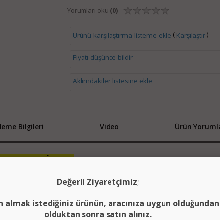
Yorumları oku
(0)
(
)
Ürünü karşılaştırma listeme ekle
Karşılaştır
Fiyatı düşünce bildir
Aklımdakiler listesine ekle
eme Bilgileri
Video
Ürün Yorumla
E 1 CAM
KRİKOSU
Değerli Ziyaretçimiz;
OTOR KAPAKLI
n almak istediğiniz ürünün, aracınıza uygun olduğunda
olduktan sonra satın alınız.