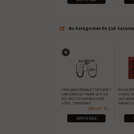
Bu Kategorinin En Çok Satanla
(96-03) RENAULT MEGANE 1
(1996-2003) RENAULT MEGANE 1
(96-03) 
COUPE CAM KRİKO TAMİR SETİ
CAM KRİKOSU TAMİR SETİ ÖN
COUPE CA
SOL SEKMANLI VE MOTOR
SOL MOTOR KAPAKLI (OEM
SAĞ SEKM
KAPAKLI (OEM CODE:
CODE: 7700834347)
KAPAKLI 
7700834394-8200038151)
700.00
TL
700.00
TL
770083439
SEPETE EKLE
SEPETE EKLE