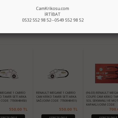
CamKrikosu.com
İRTİBAT
0532 552 98 52--0549 552 98 52
MEGANE 1 CABRİO
RENAULT MEGANE 1 CABRİO
(96-03) RENAULT MEGA
O TAMİR SETİ ARKA
CAM KRİKO TAMİR SETİ ARKA
COUPE CAM KRİKO TAM
CODE: 7700848450)
SAĞ (OEM CODE: 7700848451)
SOL SEKMANLI VE MO
KAPAKLI (OEM CODE:
550.00
TL
550.00
TL
7700834394-8200038151
700.
SEPETE EKLE
SEPETE EKLE
SEPETE EKLE