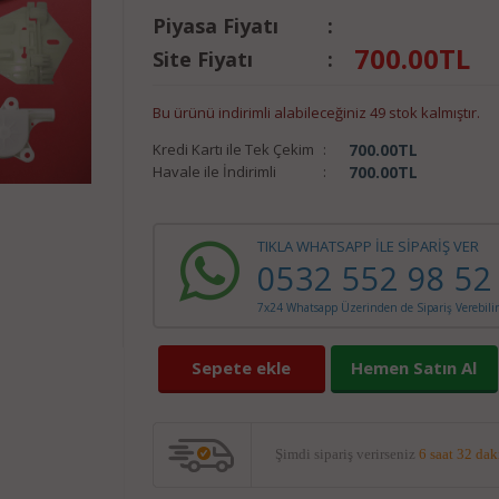
Piyasa Fiyatı
:
700.00
TL
Site Fiyatı
:
Bu ürünü indirimli alabileceğiniz 49 stok kalmıştır.
Kredi Kartı ile Tek Çekim
:
700.00
TL
Havale ile İndirimli
:
700.00
TL
TIKLA WHATSAPP İLE SİPARİŞ VER
0532 552 98 52
7x24 Whatsapp Üzerinden de Sipariş Verebilir
Sepete ekle
Hemen Satın Al
Şimdi sipariş verirseniz
6 saat 32 dak