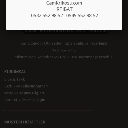
CamKrikosu.com
İRTİBAT
0532 552 98 52--0549 552 98 52
Sav Otomotiv Oto Yedek Toptan Satış ve Pazarlama
0532 552 98 52
Yıldırım Mah. Yaprak sokak No:37-39a Bayrampaşa İstanbul
KURUMSAL
Sipariş Takibi
Gizlilik ve Kullanım Şartları
Kargo ve Taşıma Bilgileri
Garanti, İade ve Değişim
MÜŞTERİ HİZMETLERİ