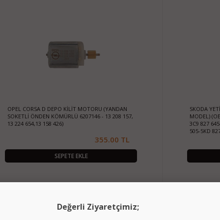
OPEL CORSA D DEPO KİLİT MOTORU (YANDAN
SKODA YETİ 
SOKETLİ ÖNDEN KÖMÜRLÜ 6207146 - 13 208 157,
MODEL) (OEM
13 224 654,13 158 426)
3C9 827 645
505-5KD 827
355.00 TL
SEPETE EKLE
Hemen Kargo
Değerli Ziyaretçimiz;