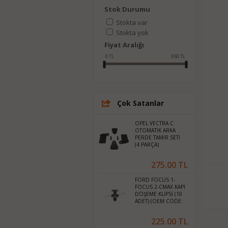
Stok Durumu
Stokta var
Stokta yok
Fiyat Aralığı
0
TL
950
TL
Çok Satanlar
OPEL VECTRA C
OTOMATİK ARKA
PERDE TAMİR SETİ
(4 PARÇA)
275.00 TL
FORD FOCUS 1-
FOCUS 2-CMAX KAPI
DÖŞEME KLİPSİ (10
ADET) (OEM CODE:
W709004S300)
225.00 TL