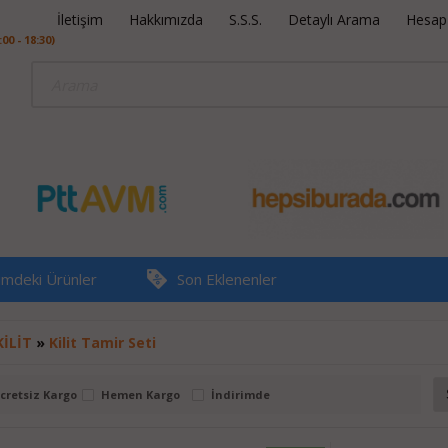
İletişim
Hakkımızda
S.S.S.
Detaylı Arama
Hesap B
0 - 18:30)
rimdeki Ürünler
Son Eklenenler
KİLİT
»
Kilit Tamir Seti
cretsiz Kargo
Hemen Kargo
İndirimde