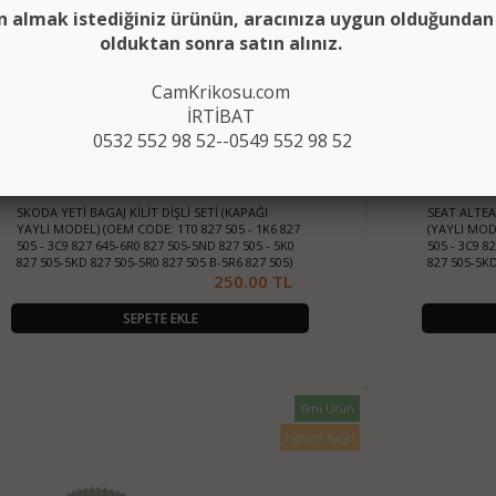
n almak istediğiniz ürünün, aracınıza uygun olduğunda
olduktan sonra satın alınız.
CamKrikosu.com
İRTİBAT
0532 552 98 52--0549 552 98 52
SKODA YETİ BAGAJ KİLİT DİŞLİ SETİ (KAPAĞI
SEAT ALTEA-
YAYLI MODEL) (OEM CODE: 1T0 827 505 - 1K6 827
(YAYLI MODE
505 - 3C9 827 645-6R0 827 505-5ND 827 505 - 5K0
505 - 3C9 8
827 505-5KD 827 505-5R0 827 505 B-5R6 827 505)
827 505-5KD
250.00 TL
SEPETE EKLE
Yeni Ürün
Hemen Kargo