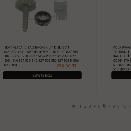
SEAT ALTEA-İBİZA 3 BAGAJ KİLİT DİŞLİ SETİ
VOLKSWAGE
(KAPAĞI YAYLI MODEL) (OEM CODE: 1T0 827 505 -
TOURAN-Tİ
1K6 827 505 - 3C9 827 645-6R0 827 505-5ND 827
BAGAJ KİLİ
505 - 5K0 827 505-5KD 827 505-5R0 827 505 B-5R6
CODE: 1T0 8
827 505)
250.00 TL
6R0 827 505
505-5R0 827
SEPETE EKLE
6
1
2
3
4
5
7
8
9
10