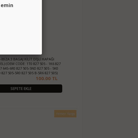
n emin
İBİZA 3 BAGAJ KİLİT DİŞLİ KAPAĞI
L) (OEM CODE: 1T0 827 505 - 1K6 827
27 645-6R0 827 505-5ND 827 505 - 5K0
 827 505-5R0 827 505 B-5R6 827 505)
100.00 TL
SEPETE EKLE
Hemen Kargo