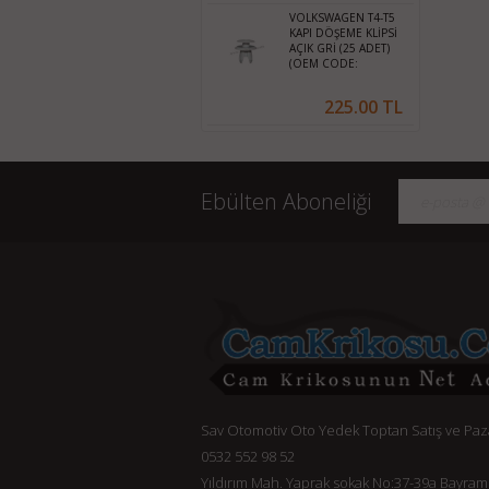
VOLKSWAGEN T4-T5
KAPI DÖŞEME KLİPSİ
AÇIK GRİ (25 ADET)
(OEM CODE:
701867299U71)
225.00 TL
Ebülten Aboneliği
Sav Otomotiv Oto Yedek Toptan Satış ve Pa
0532 552 98 52
Yıldırım Mah. Yaprak sokak No:37-39a Bayram