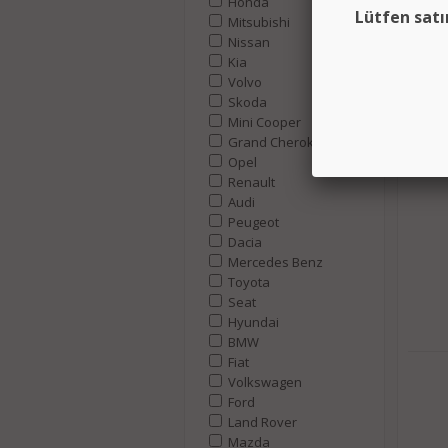
Honda
Lütfen satı
Mitsubishi
Nissan
Kia
Volvo
Skoda
Mini Cooper
Grand Cherokee
Opel
Renault
Audi
Peugeot
Dacia
Mercedes Benz
Toyota
Seat
Hyundai
BMW
Fiat
Volkswagen
Ford
Land Rover
Mazda