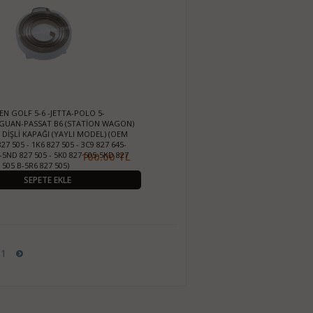
N GOLF 5-6 -JETTA-POLO 5-
GUAN-PASSAT B6 (STATİON WAGON)
T DİŞLİ KAPAĞI (YAYLI MODEL) (OEM
27 505 - 1K6 827 505 - 3C9 827 645-
-5ND 827 505 - 5K0 827 505-5KD 827
100.00 TL
 505 B-5R6 827 505)
SEPETE EKLE
11