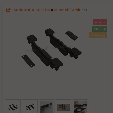
SUNROOF & KOLTUK
»
Sunroof Tamir Seti
İndirimde
Yeni Ürün
Hemen Kargo