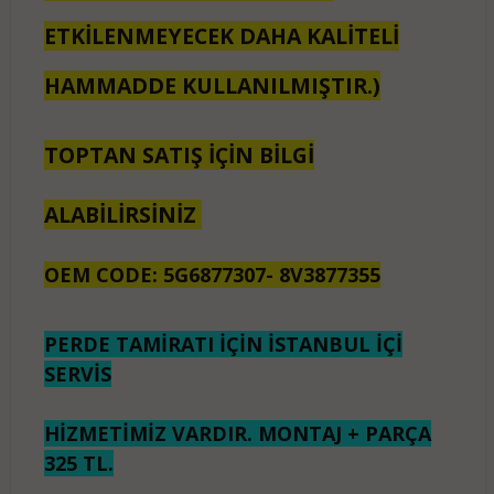
ETKİLENMEYECEK DAHA KALİTELİ
HAMMADDE KULLANILMIŞTIR.)
TOPTAN SATIŞ İÇİN BİLGİ
ALABİLİRSİNİZ
OEM CODE: 5G6877307- 8V3877355
PERDE TAMİRATI İÇİN İSTANBUL İÇİ
SERVİS
HİZMETİMİZ VARDIR. MONTAJ + PARÇA
325 TL.