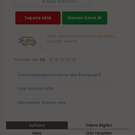
de Sipariş Verebilirsiniz.
Sepete ekle
Hemen Satın Al
Şimdi sipariş verirseniz
52 saat 58 dakika
içerisinde kargoda.
Yorumları oku
(0)
(
)
Ürünü karşılaştırma listeme ekle
Karşılaştır
Fiyatı düşünce bildir
Aklımdakiler listesine ekle
Açıklama
Ödeme Bilgileri
Video
Ürün Yorumları