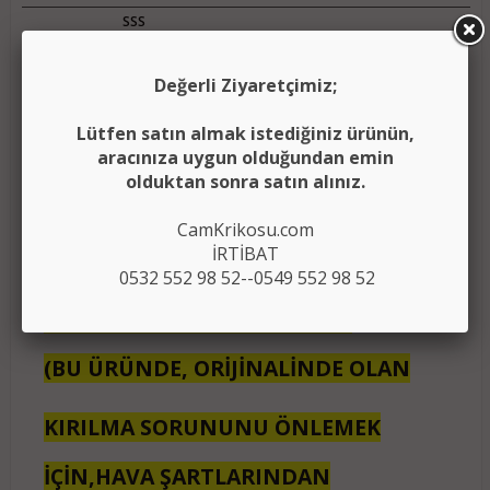
SSS
VOLKSWAGEN GOLF 7 (2013>)-POLO 5
Değerli Ziyaretçimiz;
(6R) (2010>)
Lütfen satın almak istediğiniz ürünün,
aracınıza uygun olduğundan emin
PASSAT B8 SUNROOF PERDE AYAĞI
olduktan sonra satın alınız.
(PERDE TAMİR SETİ)
CamKrikosu.com
İRTİBAT
(1 TAKIM)
0532 552 98 52--0549 552 98 52
YERLİ ÜRETİM 1.SINIF KALİTE
(BU ÜRÜNDE, ORİJİNALİNDE OLAN
KIRILMA SORUNUNU ÖNLEMEK
İÇİN,HAVA ŞARTLARINDAN