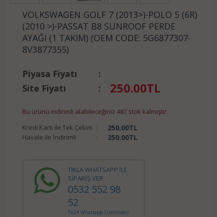
VOLKSWAGEN GOLF 7 (2013>)-POLO 5 (6R)
(2010 >)-PASSAT B8 SUNROOF PERDE
AYAĞI (1 TAKIM) (OEM CODE: 5G6877307-
8V3877355)
Piyasa Fiyatı
:
250.00
TL
Site Fiyatı
:
Bu ürünü indirimli alabileceğiniz 487 stok kalmıştır.
Kredi Kartı ile Tek Çekim
:
250.00
TL
Havale ile İndirimli
:
250.00
TL
TIKLA WHATSAPP İLE
SİPARİŞ VER
0532 552 98
52
7x24 Whatsapp Üzerinden