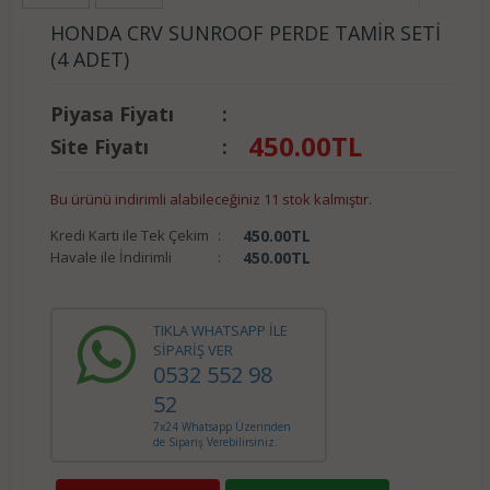
HONDA CRV SUNROOF PERDE TAMİR SETİ
(4 ADET)
Piyasa Fiyatı
:
450.00
TL
Site Fiyatı
:
Bu ürünü indirimli alabileceğiniz 11 stok kalmıştır.
Kredi Kartı ile Tek Çekim
:
450.00
TL
Havale ile İndirimli
:
450.00
TL
TIKLA WHATSAPP İLE
SİPARİŞ VER
0532 552 98
52
7x24 Whatsapp Üzerinden
de Sipariş Verebilirsiniz.