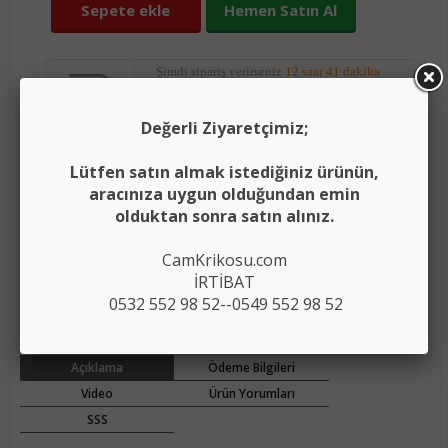
Sepete ekle
Hemen Satın Al
Şimdi sipariş verirseniz
12 saat 41 dakika
içerisinde kargoda.
Değerli Ziyaretçimiz;
Yorumları oku
(0)
Lütfen satın almak istediğiniz ürünün,
aracınıza uygun olduğundan emin
(
)
Ürünü karşılaştırma listeme ekle
Karşılaştır
olduktan sonra satın alınız.
Fiyatı düşünce bildir
CamKrikosu.com
İRTİBAT
Aklımdakiler listesine ekle
0532 552 98 52--0549 552 98 52
Açıklama
Ödeme Bilgileri
Video
Ürün Yorumları
SSS