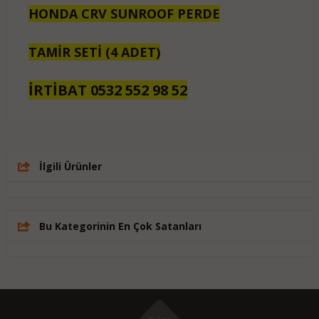
HONDA CRV SUNROOF PERDE
TAMİR SETİ (4 ADET)
İRTİBAT 0532 552 98 52
İlgili Ürünler
Bu Kategorinin En Çok Satanları