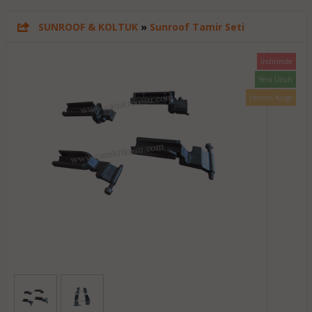
SUNROOF & KOLTUK
»
Sunroof Tamir Seti
İndirimde
Yeni Ürün
Hemen Kargo