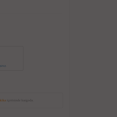
siniz.
akika
içerisinde kargoda.