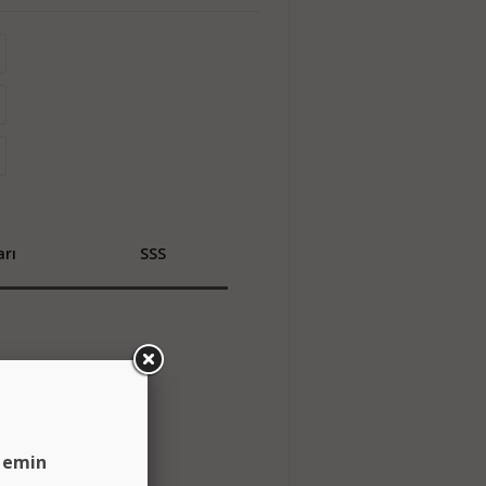
rı
SSS
n emin