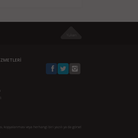
İZMETLERİ
a
i
, kopyalanması veya herhangi biri yazılı ya da görsel
.