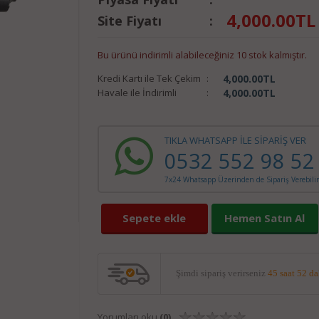
4,000.00
TL
Site Fiyatı
:
Bu ürünü indirimli alabileceğiniz 10 stok kalmıştır.
Kredi Kartı ile Tek Çekim
:
4,000.00
TL
Havale ile İndirimli
:
4,000.00
TL
TIKLA WHATSAPP İLE SİPARİŞ VER
0532 552 98 52
7x24 Whatsapp Üzerinden de Sipariş Verebilir
Sepete ekle
Hemen Satın Al
Şimdi sipariş verirseniz
45 saat 52 d
Yorumları oku
(0)