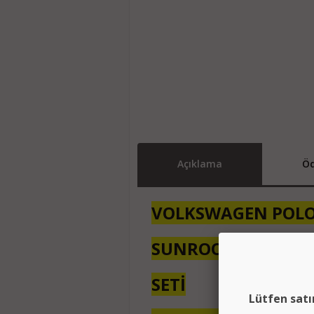
Açıklama
Öd
VOLKSWAGEN POL
SUNROOF TAMİR
SETİ
Lütfen satı