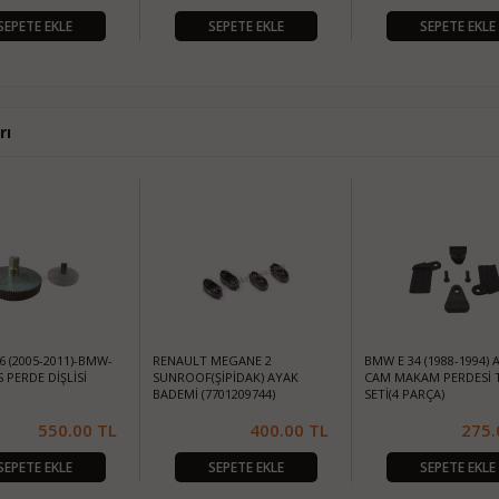
SEPETE EKLE
SEPETE EKLE
SEPETE EKLE
rı
6 (2005-2011)-BMW-
RENAULT MEGANE 2
BMW E 34 (1988-1994) 
 PERDE DİŞLİSİ
SUNROOF(ŞİPİDAK) AYAK
CAM MAKAM PERDESİ 
BADEMİ (7701209744)
SETİ(4 PARÇA)
550.00
TL
400.00
TL
275.
SEPETE EKLE
SEPETE EKLE
SEPETE EKLE