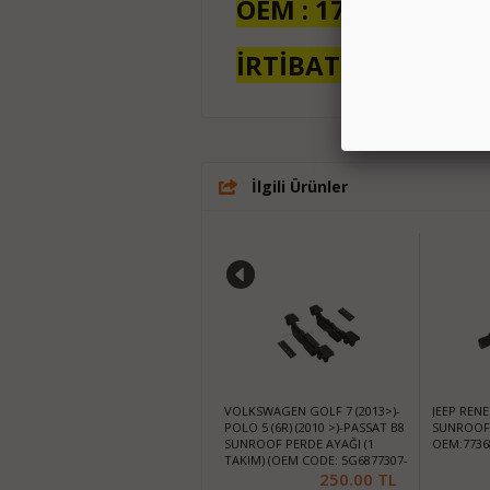
OEM : 1717823B
İRTİBAT 0532 552 9
İlgili Ürünler
AUDİ A3-S3 (8V) (2013>)
VOLKSWAGEN GOLF 7 (2013>)-
JEEP RENE
SUNROOF PERDE AYAĞI ( 1
POLO 5 (6R) (2010 >)-PASSAT B8
SUNROOF 
TAKIM) (OEM CODE: 5G6877307-
SUNROOF PERDE AYAĞI (1
OEM:77368
8V3877355)
TAKIM) (OEM CODE: 5G6877307-
225.00
TL
8V3877355)
250.00
TL