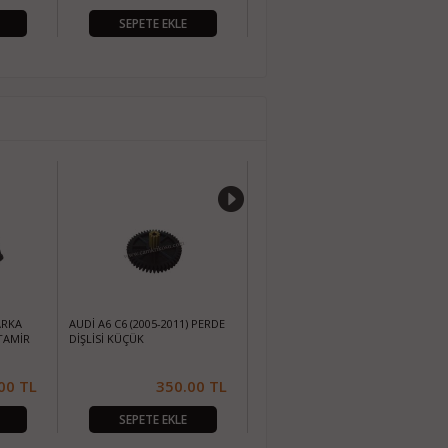
SEPETE EKLE
SEPETE EKLE
ARKA
AUDİ A6 C6 (2005-2011) PERDE
OPEL VECTRA C OTOMATİK
TAMİR
DİŞLİSİ KÜÇÜK
ARKA PERDE TAMİR SETİ (4
PARÇA)
00
TL
350.00
TL
275.00
TL
SEPETE EKLE
SEPETE EKLE