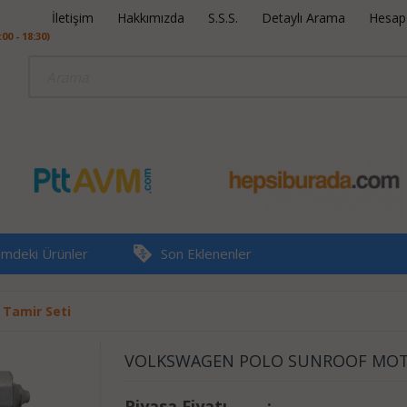
İletişim
Hakkımızda
S.S.S.
Detaylı Arama
Hesap B
0 - 18:30)
rimdeki Ürünler
Son Eklenenler
 Tamir Seti
VOLKSWAGEN POLO SUNROOF MO
Piyasa Fiyatı
: