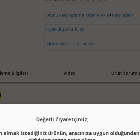
(
)
Ürünü karşılaştırma listeme ekle
Karşılaştır
Fiyatı düşünce bildir
Aklımdakiler listesine ekle
eme Bilgileri
Video
Ürün Yorumla
O
Değerli Ziyaretçimiz;
n almak istediğiniz ürünün, aracınıza uygun olduğunda