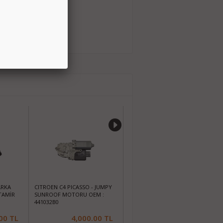
ARKA
CITROEN C4 PICASSO - JUMPY
RENAULT SCENİC 2 SUNROOF
TAMİR
SUNROOF MOTORU OEM :
(ŞİPİDAK) BADEMİ + AYAĞI
441032B0
(7701209744)
00
TL
4,000.00
TL
700.00
TL