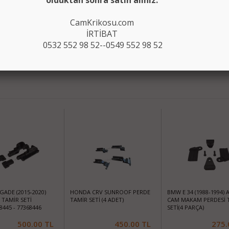
olduktan sonra satın alınız.
CamKrikosu.com
8 52
İRTİBAT
0532 552 98 52--0549 552 98 52
GADE (2015-2020)
HONDA CRV SUNROOF PERDE
BMW E 34 (1988-1994) 
TAMİR SETİ
TAMİR SETİ (4 ADET)
CAM MAKAM PERDESİ 
445 - 77368446
SETİ(4 PARÇA)
500.00
TL
450.00
TL
275.