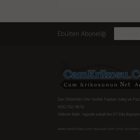
Ebülten Aboneliği
Sav Otomotiv Oto Yedek Toptan Satış ve Pa
0532 552 98 52
Yıldırım Mah. Yaprak sokak No:37-39a Bayram
www.camkrikosu.com bulunan tüm ürün ürünlere ait açı