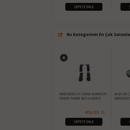
SEPETE EKLE
SEPETE EKLE
Bu Kategorinin En Çok Satanla
VOLKSWAGEN GOLF 7 (2013>)-
MERCEDES 211 KASA SUNROOF
AUDİ A6 C
POLO 5 (6R) (2010 >)-PASSAT B8
PERDE TAMİR SETİ (4 ADET)
MERCEDES
SUNROOF PERDE AYAĞI (1
TAKIM) (OEM CODE: 5G6877307-
8V3877355)
250.00
TL
450.00
TL
SEPETE EKLE
SEPETE EKLE