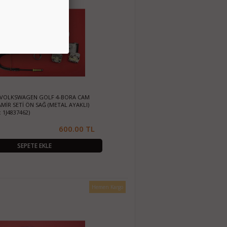
3) VOLKSWAGEN GOLF 4-BORA CAM
MİR SETİ ÖN SAĞ (METAL AYAKLI)
 1J4837462)
600.00 TL
SEPETE EKLE
Hemen Kargo