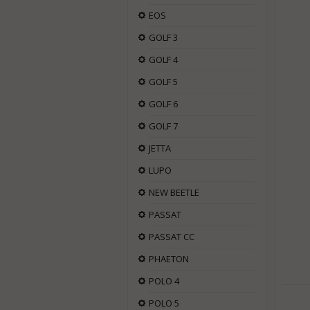
EOS
GOLF 3
GOLF 4
GOLF 5
GOLF 6
GOLF 7
JETTA
LUPO
NEW BEETLE
PASSAT
PASSAT CC
PHAETON
POLO 4
POLO 5