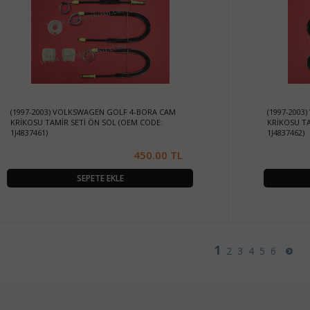
(1997-2003) VOLKSWAGEN GOLF 4-BORA CAM
(1997-200
KRİKOSU TAMİR SETİ ÖN SOL (OEM CODE:
KRİKOSU TA
1J4837461)
1J4837462)
450.00 TL
SEPETE EKLE
1
2
3
4
5
6