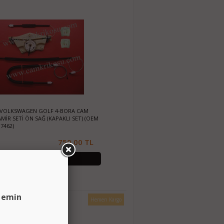
3) VOLKSWAGEN GOLF 4-BORA CAM
MİR SETİ ÖN SAĞ (KAPAKLI SET) (OEM
7462)
750.00 TL
SEPETE EKLE
n emin
Hemen Kargo