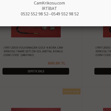
CamKrikosu.com
İRTİBAT
0532 552 98 52--0549 552 98 52
(1997-2003) VOLKSWAGEN GOLF 4-BORA CAM
(1997-200
KRİKOSU TAMİR SETİ ÖN SOL (METAL AYAKLI)
KRİKOSU TA
(OEM CODE: 1J4837461)
(OEM CODE:
600.00 TL
SEPETE EKLE
Hemen Kargo