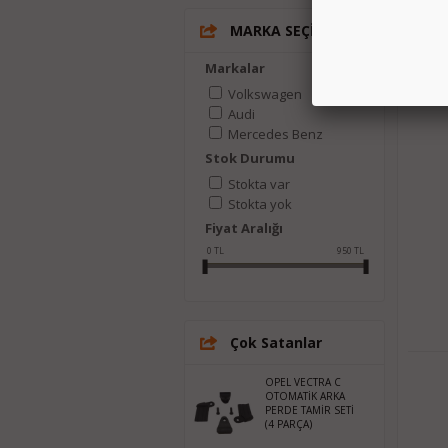
MARKA SEÇİN
Markalar
Volkswagen
Audi
Mercedes Benz
Stok Durumu
Stokta var
Stokta yok
Fiyat Aralığı
0
TL
950
TL
Çok Satanlar
OPEL VECTRA C
OTOMATİK ARKA
PERDE TAMİR SETİ
(4 PARÇA)