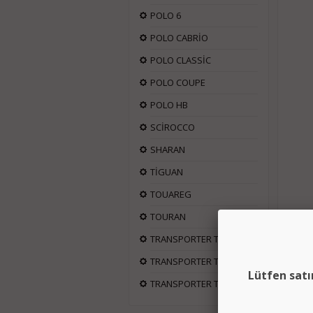
POLO 6
POLO CABRİO
POLO CLASSİC
POLO COUPE
POLO HB
SCİROCCO
SHARAN
TİGUAN
TOUAREG
TOURAN
TRANSPORTER T4
TRANSPORTER T5
Lütfen satı
TRANSPORTER T6