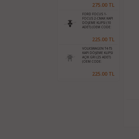
275.00 TL
FORD FOCUS 1-
FOCUS 2-CMAX KAPI
DÖŞEME KLİPSİ (10
ADET) (OEM CODE:
W709004S300)
225.00 TL
VOLKSWAGEN T4-T5
KAPI DÖŞEME KLİPSİ
AÇIK GRİ (25 ADET)
(OEM CODE:
701867299U71)
225.00 TL