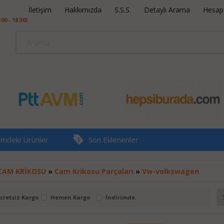
İletişim
Hakkımızda
S.S.S.
Detaylı Arama
Hesap B
0 - 18:30)
rimdeki Ürünler
Son Eklenenler
CAM KRİKOSU
»
Cam Krikosu Parçaları
»
Vw-volkswagen
cretsiz Kargo
Hemen Kargo
İndirimde